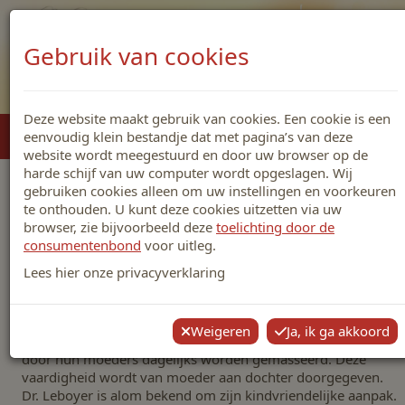
Gebruik van cookies
Deze website maakt gebruik van cookies. Een cookie is een
eenvoudig klein bestandje dat met pagina’s van deze
Op
website wordt meegestuurd en door uw browser op de
harde schijf van uw computer wordt opgeslagen. Wij
gebruiken cookies alleen om uw instellingen en voorkeuren
Wat is Shantala babymassage?
te onthouden. U kunt deze cookies uitzetten via uw
browser, zie bijvoorbeeld deze
toelichting door de
consumentenbond
voor uitleg.
Lees hier onze privacyverklaring
Introductie Shantala babymassage
De Franse dokter Leboyer, onder andere bekend van de
eerste onderwater bevallingen, kwam in India in contact met
Weigeren
Ja, ik ga akkoord
de Shantala massage. Daar is het heel gewoon dat baby’s
door hun moeders dagelijks worden gemasseerd. Deze
vaardigheid wordt van moeder aan dochter doorgegeven.
Dr. Leboyer is alom bekend om zijn kindvriendelijke aanpak.