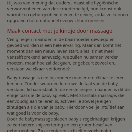
Hij was van mening dat ouders , naast alle hygiënische
verworvenheden van deze moderne tijd, hun kroost ook
warmte en geborgenheid dienen te geven, zodat ze kunnen
opgroeien tot emotioneel evenwichtige mensen.
Maak contact met je kindje door massage
Veilig negen maanden in de baarmoeder gewiegd en
gevoed worden is een hele ervaring. Maar dan komt het
moment dan een nieuw leven start, alles is niet meer
vanzelfsprekend aanwezig, we zullen nu samen verder
moeten, maar hoe zal dat gaan, er gebeurt zoveel en...
verstaan we elkaar voldoende?
Babymassage is een bijzondere manier om elkaar te leren
kennen. Zonder woorden leren we de taal van de baby
verstaan, lichaamstaal. In de eerste negen maanden is dit de
enige taal die de baby spreekt. Met Shantala massage, die
eenvoudig aan te leren is, activeer je zowel je eigen
zintuigen als die van je baby. Hierdoor voel je intuïtief aan
wat goed is voor de baby.
Door de babymassage slapen baby’s regelmatiger, krijgen
ze een betere spijsvertering en een groter besef van
geborgenheid. Zij accepteren zichzelf gevoelsmatig