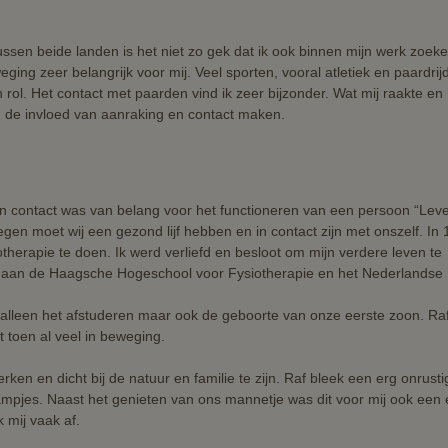
sen beide landen is het niet zo gek dat ik ook binnen mijn werk zoek
ing zeer belangrijk voor mij. Veel sporten, vooral atletiek en paardrij
 rol. Het contact met paarden vind ik zeer bijzonder. Wat mij raakte en
n de invloed van aanraking en contact maken.
 en contact was van belang voor het functioneren van een persoon “Leve
n moet wij een gezond lijf hebben en in contact zijn met onszelf. In
therapie te doen. Ik werd verliefd en besloot om mijn verdere leven te
f aan de Haagsche Hogeschool voor Fysiotherapie en het Nederlandse
t alleen het afstuderen maar ook de geboorte van onze eerste zoon. Raf
t toen al veel in beweging.
ken en dicht bij de natuur en familie te zijn. Raf bleek een erg onrusti
krampjes. Naast het genieten van ons mannetje was dit voor mij ook een 
 mij vaak af.