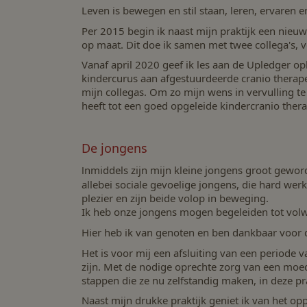
Leven is bewegen en stil staan, leren, ervaren 
Per 2015 begin ik naast mijn praktijk een nieu
op maat. Dit doe ik samen met twee collega's, v
Vanaf april 2020 geef ik les aan de Upledger opl
kindercurus aan afgestuurdeerde cranio therape
mijn collegas. Om zo mijn wens in vervulling te 
heeft tot een goed opgeleide kindercranio thera
De jongens
nmiddels zijn mijn kleine jongens groot geword
I
allebei sociale gevoelige jongens, die hard wer
plezier en zijn beide volop in beweging.
Ik heb onze jongens mogen begeleiden tot vol
Hier heb ik van genoten en ben dankbaar voor
Het is voor mij een afsluiting van een periode
zijn. Met de nodige oprechte zorg van een moe
stappen die ze nu zelfstandig maken, in deze p
Naast mijn drukke praktijk geniet ik van het op