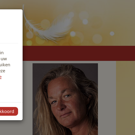
in
r uw
uiken
eze
e
grote
akkoord
en