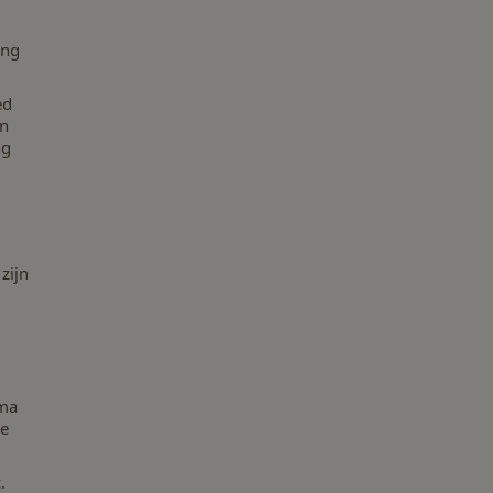
ing
ed
an
ng
zijn
oma
de
.