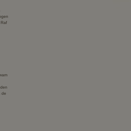
s
 ogen
 Raf
n
kwam
iden
s de