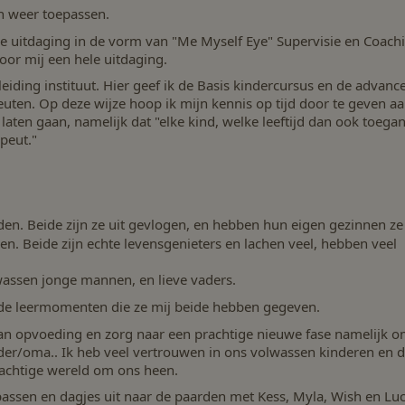
en weer toepassen.
we uitdaging in de vorm van "Me Myself Eye" Supervisie en Coach
oor mij een hele uitdaging.
eiding instituut. Hier geef ik de Basis kindercursus en de advanc
uten. Op deze wijze hoop ik mijn kennis op tijd door te geven a
laten gaan, namelijk dat "elke kind, welke leeftijd dan ook toega
peut."
en. Beide zijn ze uit gevlogen, en hebben hun eigen gezinnen ze 
ken. Beide zijn echte levensgenieters en lachen veel, hebben veel
wassen jonge mannen, en lieve vaders.
 de leermomenten die ze mij beide hebben gegeven.
 van opvoeding en zorg naar een prachtige nieuwe fase namelijk 
der/oma.. Ik heb veel vertrouwen in ons volwassen kinderen en 
rachtige wereld om ons heen.
passen en dagjes uit naar de paarden met Kess, Myla, Wish en Luc