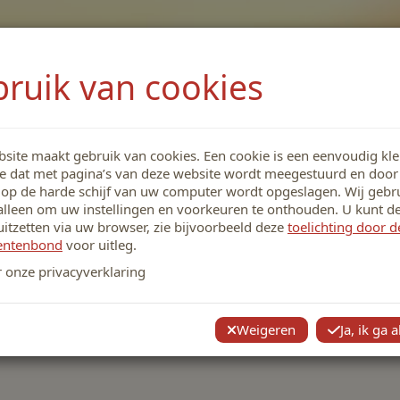
ruik van cookies
site maakt gebruik van cookies. Een cookie is een eenvoudig kle
sie
Over Michelle
Contact
e dat met pagina’s van deze website wordt meegestuurd en doo
op de harde schijf van uw computer wordt opgeslagen. Wij gebr
alleen om uw instellingen en voorkeuren te onthouden. U kunt d
 Aken - de la Bije
uitzetten via uw browser, zie bijvoorbeeld deze
toelichting door d
entenbond
voor uitleg.
r onze privacyverklaring
pgegroeid in Londen op 7 augustus 1968. Ik ben de jongste van twee
 zijn niet tweetalig opgevoed maar wel met twee culturen. Dit heeft een 
Weigeren
Ja, ik ga 
was het altijd zoeken naar een balans tussen twee talen en twee landen 