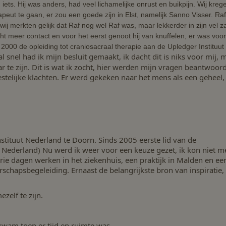
iets. Hij was anders, had veel lichamelijke onrust en buikpijn. Wij kreg
eut te gaan, er zou een goede zijn in Elst, namelijk Sanno Visser. Raf
wij merkten gelijk dat Raf nog wel Raf was, maar lekkerder in zijn vel za
ocht meer contact en voor het eerst genoot hij van knuffelen, er was voor
n 2000 de opleiding tot craniosacraal therapie aan de Upledger Instituut
snel had ik mijn besluit gemaakt, ik dacht dit is niks voor mij, 
 te zijn. Dit is wat ik zocht, hier werden mijn vragen beantwoord
stelijke klachten. Er werd gekeken naar het mens als een geheel,
stituut Nederland te Doorn. Sinds 2005 eerste lid van de
 Nederland) Nu werd ik weer voor een keuze gezet, ik kon niet m
ie dagen werken in het ziekenhuis, een praktijk in Malden en een
apsbegeleiding. Ernaast de belangrijkste bron van inspiratie,
ezelf te zijn.
kwam toen er tijd en ruimte was.