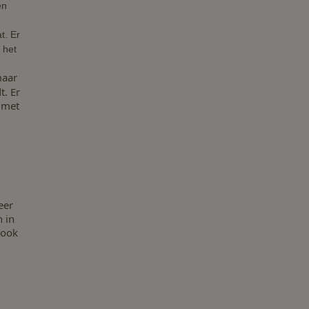
en
t. Er
 het
maar
t. Er
 met
eer
 in
 ook