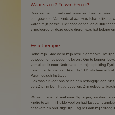
Waar sta ik? En wie ben ik?
Door een jeugd met veel beweging, heen en weer tus
ben geweest. Van kinds af aan was lichamelijke beweg
waren mijn passie. Hier speelde taal en cultuur geen
stimuleerde bij deze edele dieren was het belang e
Fysiotherapie
Rond mijn 14de werd mijn besluit gemaakt. Het lijf
bewegen en bewegen is leven”. Om te kunnen bewege
verhuisde ik naar Nederland om mijn opleiding Fysio
delen met Rutger van Aken. In 1991 studeerde ik a
Paramedisch Instituut.
Ook was dit voor ons beide een belangrijk jaar. Nie
op 22 juli in Den Haag geboren. Zijn geboorte brach
Wij verhuisden al snel naar Nijmegen, om daar te wer
kindje te zijn, hij huilde veel en had last van darm
onzekere en onrustige tijd. Lag het aan mij? Vroeg ik