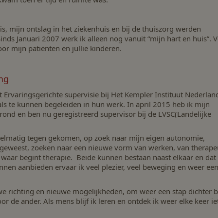
, mijn ontslag in het ziekenhuis en bij de thuiszorg werden
inds Januari 2007 werk ik alleen nog vanuit “mijn hart en huis”. 
oor mijn patiënten en jullie kinderen.
ing
t Ervaringsgerichte supervisie bij Het Kempler Instituut Nederlan
ls te kunnen begeleiden in hun werk. In april 2015 heb ik mijn
erond en ben nu geregistreerd supervisor bij de LVSC(Landelijke
egelmatig tegen gekomen, op zoek naar mijn eigen autonomie,
ht geweest, zoeken naar een nieuwe vorm van werken, van therape
n waar begint therapie. Beide kunnen bestaan naast elkaar en dat 
kunnen aanbieden ervaar ik veel plezier, veel beweging en weer ee
uwe richting en nieuwe mogelijkheden, om weer een stap dichter b
or de ander. Als mens blijf ik leren en ontdek ik weer elke keer ie