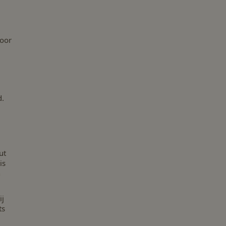
Voor
d.
ut
is
n
ij
ts