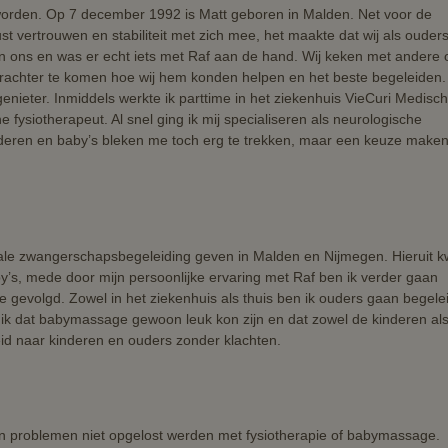
worden. Op 7 december 1992 is Matt geboren in Malden. Net voor de
st vertrouwen en stabiliteit met zich mee, het maakte dat wij als ouder
an ons en was er echt iets met Raf aan de hand. Wij keken met andere
achter te komen hoe wij hem konden helpen en het beste begeleiden.
enieter. Inmiddels werkte ik parttime in het ziekenhuis VieCuri Medisch
ysiotherapeut. Al snel ging ik mij specialiseren als neurologische
inderen en baby’s bleken me toch erg te trekken, maar een keuze make
tale zwangerschapsbegeleiding geven in Malden en Nijmegen. Hieruit 
by’s, mede door mijn persoonlijke ervaring met Raf ben ik verder gaan
e gevolgd. Zowel in het ziekenhuis als thuis ben ik ouders gaan begele
 ik dat babymassage gewoon leuk kon zijn en dat zowel de kinderen al
id naar kinderen en ouders zonder klachten.
 en problemen niet opgelost werden met fysiotherapie of babymassage.