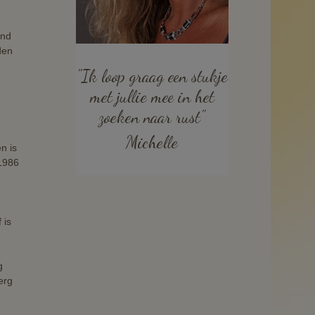
end
den
"Ik loop graag een stukje
met jullie mee in het
zoeken naar rust"
Michelle
n is
 1986
 is
g
erg