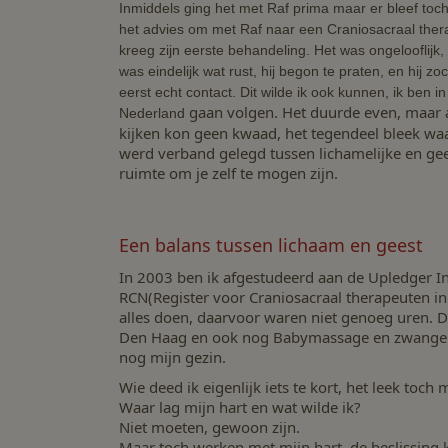
Inmiddels ging het met Raf prima maar er bleef toch 
het advies om met Raf naar een Craniosacraal therap
kreeg zijn eerste behandeling. Het was ongelooflijk, 
was eindelijk wat rust, hij begon te praten, en hij z
eerst echt contact. Dit wilde ik ook kunnen, ik ben i
gaan volgen. Het duurde even, maar al 
Nederland
kijken kon geen kwaad, het tegendeel bleek waar
werd verband gelegd tussen lichamelijke en gee
ruimte om je zelf te mogen zijn.
Een balans tussen lichaam en geest
In 2003 ben ik afgestudeerd aan de Upledger In
RCN(Register voor Craniosacraal therapeuten in
alles doen, daarvoor waren niet genoeg uren. Dr
Den Haag en ook nog Babymassage en zwangersch
nog mijn gezin.
Wie deed ik eigenlijk iets te kort, het leek toch m
Waar lag mijn hart en wat wilde ik?
Niet moeten, gewoon zijn.
Maar toch werken met mijn hart, de beslissing 