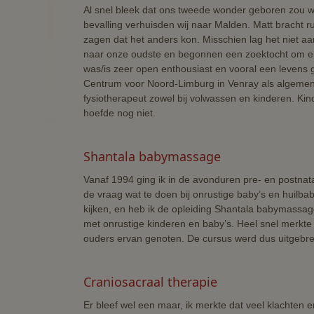
Al snel bleek dat ons tweede wonder geboren zou 
bevalling verhuisden wij naar Malden. Matt bracht ru
zagen dat het anders kon. Misschien lag het niet a
naar onze oudste en begonnen een zoektocht om er
was/is zeer open enthousiast en vooral een levens g
Centrum voor Noord-Limburg in Venray als algemene f
fysiotherapeut zowel bij volwassen en kinderen. K
hoefde nog niet.
Shantala babymassage
Vanaf 1994 ging ik in de avonduren pre- en postna
de vraag wat te doen bij onrustige baby’s en huilba
kijken, en heb ik de opleiding Shantala babymassag
met onrustige kinderen en baby’s. Heel snel merkte
ouders ervan genoten. De cursus werd dus uitgebre
Craniosacraal therapie
Er bleef wel een maar, ik merkte dat veel klachten